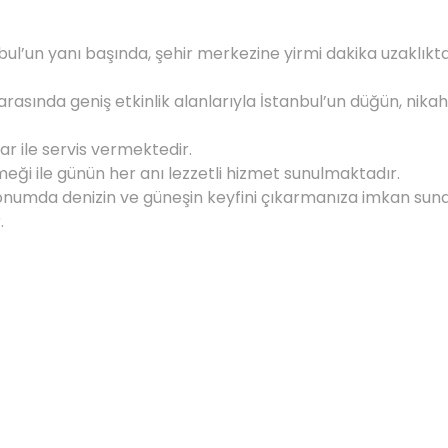
l’un yanı başında, şehir merkezine yirmi dakika uzaklıkta
ler arasında geniş etkinlik alanlarıyla İstanbul’un düğün, n
ar ile servis vermektedir.
eği ile günün her anı lezzetli hizmet sunulmaktadır.
konumda denizin ve güneşin keyfini çıkarmanıza imkan suna
.